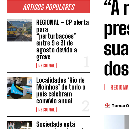
“A 
ARTIGOS POPULARES
pre
REGIONAL – CP alerta
para
“perturbações”
sua
entre 9 e 31 de
agosto devido a
greve
dos
REGIONAL
Localidades ‘Rio de
Moinhos’ de todo o
REGIONA
país celebram
convívio anual
TomarOn
REGIONAL
Sociedade está