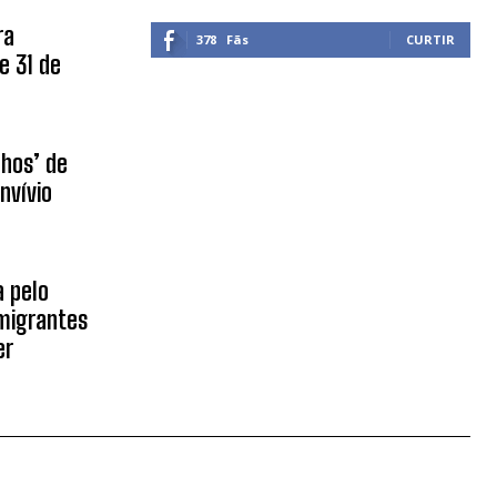
ra
378
Fãs
CURTIR
e 31 de
nhos’ de
nvívio
 pelo
migrantes
er