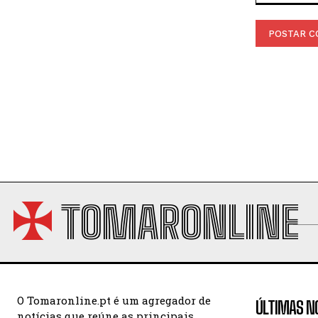
Comentário:
TOMARONLINE
O Tomaronline.pt é um agregador de
ÚLTIMAS N
notícias que reúne as principais