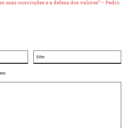
s suas convicções e a defesa dos valores” – Pedro
E-
Site
mail:*
tar.