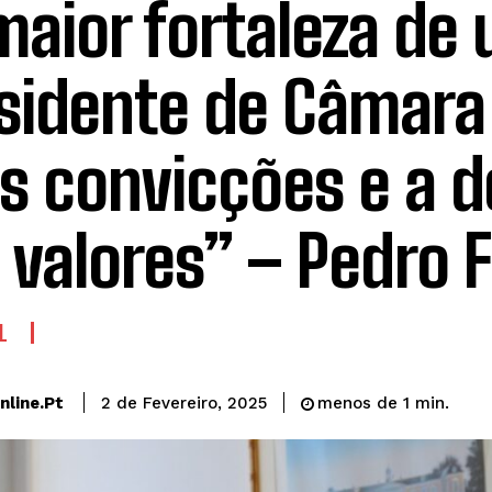
maior fortaleza de
sidente de Câmara
s convicções e a d
 valores” – Pedro F
L
line.pt
2 de Fevereiro, 2025
menos de 1
min.