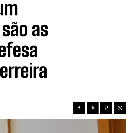
 um
 são as
efesa
erreira