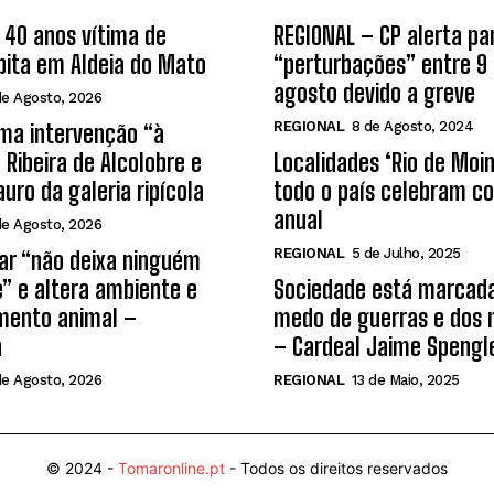
40 anos vítima de
REGIONAL – CP alerta pa
bita em Aldeia do Mato
“perturbações” entre 9 
agosto devido a greve
de Agosto, 2026
REGIONAL
8 de Agosto, 2024
ma intervenção “à
 Ribeira de Alcolobre e
Localidades ‘Rio de Moi
auro da galeria ripícola
todo o país celebram co
anual
de Agosto, 2026
REGIONAL
5 de Julho, 2025
lar “não deixa ninguém
e” e altera ambiente e
Sociedade está marcada
ento animal –
medo de guerras e dos 
a
– Cardeal Jaime Spengl
de Agosto, 2026
REGIONAL
13 de Maio, 2025
© 2024 -
Tomaronline.pt
- Todos os direitos reservados