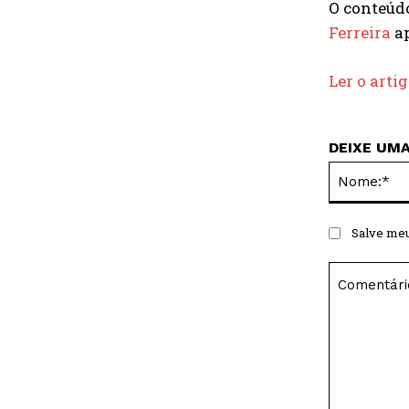
O conteú
Ferreira
ap
Ler o arti
DEIXE UM
Salve meu