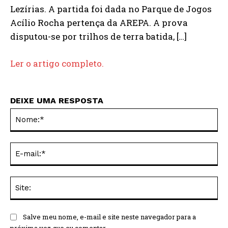
Lezírias. A partida foi dada no Parque de Jogos
Acílio Rocha pertença da AREPA. A prova
disputou-se por trilhos de terra batida, […]
Ler o artigo completo.
DEIXE UMA RESPOSTA
No
E-
mai
Sit
Salve meu nome, e-mail e site neste navegador para a