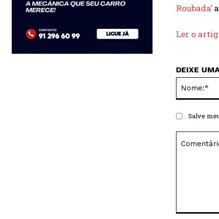
Roubada’
a
Ler o arti
DEIXE UM
Salve meu
Comentário: