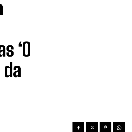
a
as ‘O
 da