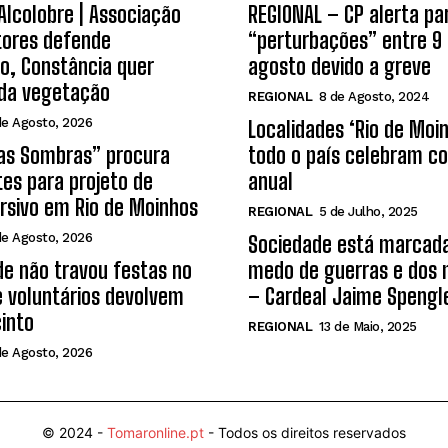
 Alcolobre | Associação
REGIONAL – CP alerta pa
tores defende
“perturbações” entre 9 
o, Constância quer
agosto devido a greve
 da vegetação
REGIONAL
8 de Agosto, 2024
de Agosto, 2026
Localidades ‘Rio de Moi
das Sombras” procura
todo o país celebram co
tes para projeto de
anual
rsivo em Rio de Moinhos
REGIONAL
5 de Julho, 2025
de Agosto, 2026
Sociedade está marcada
e não travou festas no
medo de guerras e dos 
e voluntários devolvem
– Cardeal Jaime Spengl
cinto
REGIONAL
13 de Maio, 2025
de Agosto, 2026
© 2024 -
Tomaronline.pt
- Todos os direitos reservados