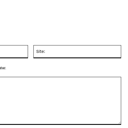
E-
Site
mail:*
tar.