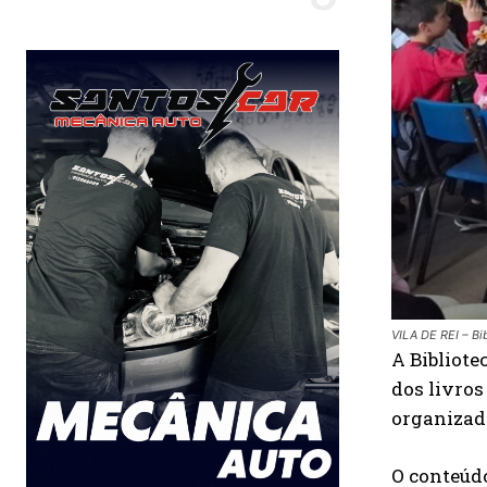
VILA DE REI – Bi
A Bibliote
dos livros
organizada
O conteú