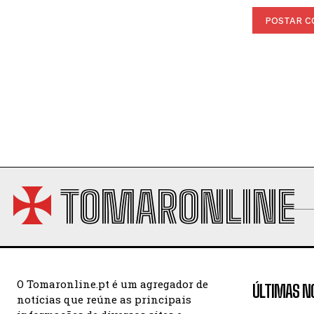
TOMARONLINE
O Tomaronline.pt é um agregador de
ÚLTIMAS N
notícias que reúne as principais