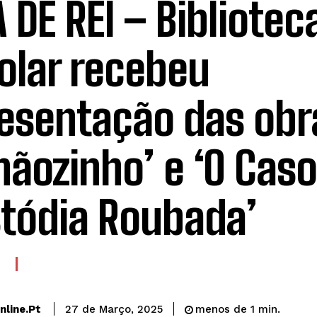
A DE REI – Bibliotec
olar recebeu
esentação das obr
hãozinho’ e ‘O Caso
tódia Roubada’
A
line.pt
27 de Março, 2025
menos de 1
min.