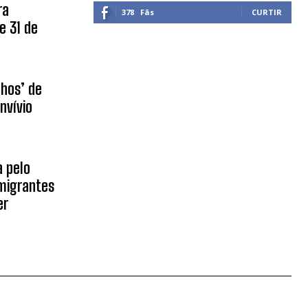
ra
378
Fãs
CURTIR
e 31 de
nhos’ de
nvívio
 pelo
migrantes
er