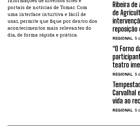
informações de diversos sites e
Ribeira de
portais de notícias de Tomar. Com
de Agricul
uma interface intuitiva e fácil de
intervençã
usar, permite que fique por dentro dos
acontecimentos mais relevantes do
reposição
dia, de forma rápida e prática.
REGIONAL
5 
“O Forno 
participan
teatro ime
REGIONAL
5 
Tempestad
Carvalhal 
vida ao re
REGIONAL
5 