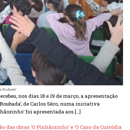
ia Roubada’
ecebeu, nos dias 18 e 19 de março, a apresentação
 Roubada’, de Carlos Sêco, numa iniciativa
nhãozinho’ foi apresentada aos […]
ão das obras ‘O Pinhãozinho’ e ‘O Caso da Custódia