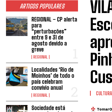
VIL
ARTIGOS POPULARES
Esc
REGIONAL – CP alerta
para
“perturbações”
apr
entre 9 e 31 de
agosto devido a
greve
Pin
REGIONAL
Localidades ‘Rio de
Cus
Moinhos’ de todo o
país celebram
convívio anual
CULTUR
REGIONAL
Sociedade está
TomarOn