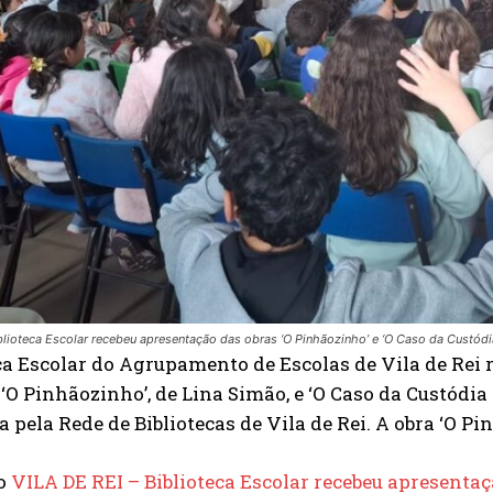
INSCREVER
blioteca Escolar recebeu apresentação das obras ‘O Pinhãozinho’ e ‘O Caso da Custód
ca Escolar do Agrupamento de Escolas de Vila de Rei r
 ‘O Pinhãozinho’, de Lina Simão, e ‘O Caso da Custódia
 pela Rede de Bibliotecas de Vila de Rei. A obra ‘O Pi
do
VILA DE REI – Biblioteca Escolar recebeu apresentaç