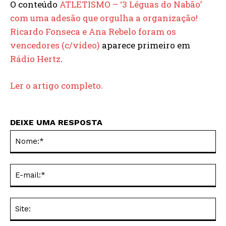
O conteúdo
ATLETISMO – ‘3 Léguas do Nabão’
com uma adesão que orgulha a organização!
Ricardo Fonseca e Ana Rebelo foram os
vencedores (c/vídeo)
aparece primeiro em
Rádio Hertz
.
Ler o artigo completo.
DEIXE UMA RESPOSTA
No
E-
mai
Sit