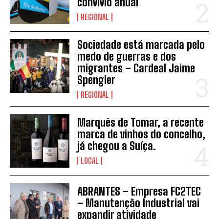
convívio anual
REGIONAL
Sociedade está marcada pelo
medo de guerras e dos
migrantes – Cardeal Jaime
INSCREVER
Spengler
REGIONAL
Marquês de Tomar, a recente
marca de vinhos do concelho,
já chegou a Suíça.
LOCAL
ABRANTES – Empresa FC2TEC
– Manutenção Industrial vai
expandir atividade