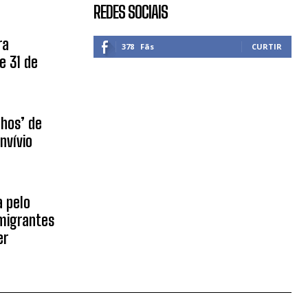
REDES SOCIAIS
ra
378
Fãs
CURTIR
e 31 de
nhos’ de
nvívio
 pelo
migrantes
er