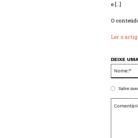
e […]
O conteú
Ler o arti
DEIXE UM
Salve meu