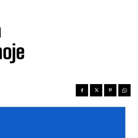
a
hoje