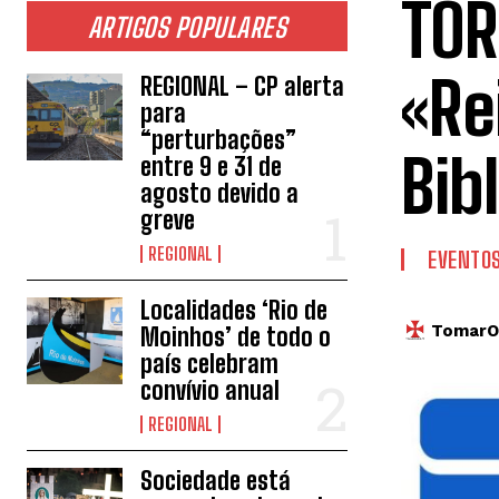
TOR
ARTIGOS POPULARES
«Re
REGIONAL – CP alerta
para
“perturbações”
Bib
entre 9 e 31 de
agosto devido a
greve
REGIONAL
EVENTO
Localidades ‘Rio de
TomarOn
Moinhos’ de todo o
país celebram
convívio anual
REGIONAL
Sociedade está