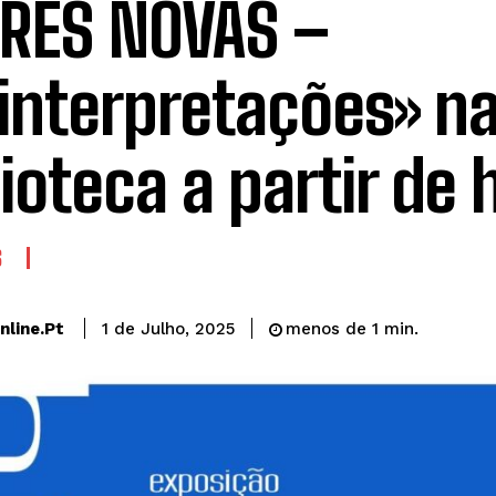
RES NOVAS –
interpretações» n
lioteca a partir de 
S
line.pt
1 de Julho, 2025
menos de 1
min.