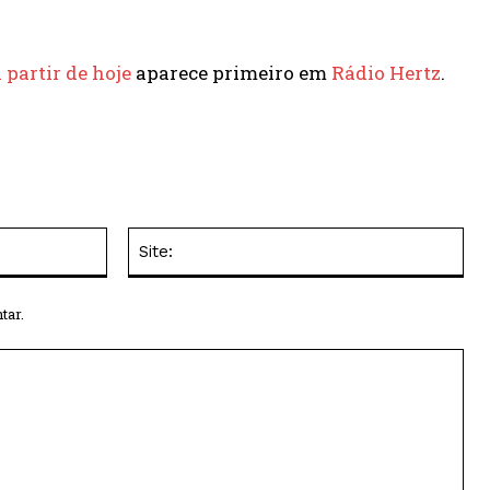
partir de hoje
aparece primeiro em
Rádio Hertz
.
E-
Site
mail:*
tar.