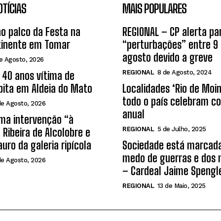
OTÍCIAS
MAIS POPULARES
ao palco da Festa na
REGIONAL – CP alerta pa
tinente em Tomar
“perturbações” entre 9 
agosto devido a greve
e Agosto, 2026
REGIONAL
8 de Agosto, 2024
40 anos vítima de
bita em Aldeia do Mato
Localidades ‘Rio de Moi
todo o país celebram co
de Agosto, 2026
anual
ma intervenção “à
REGIONAL
5 de Julho, 2025
 Ribeira de Alcolobre e
auro da galeria ripícola
Sociedade está marcada
medo de guerras e dos 
de Agosto, 2026
– Cardeal Jaime Spengl
REGIONAL
13 de Maio, 2025