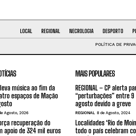
LOCAL
REGIONAL
NECROLOGIA
DESPORTO
P
POLÍTICA DE PRIV
OTÍCIAS
MAIS POPULARES
leva música ao fim da
REGIONAL – CP alerta pa
uatro espaços de Mação
“perturbações” entre 9 
gosto
agosto devido a greve
de Agosto, 2026
REGIONAL
8 de Agosto, 2024
orça recuperação do
Localidades ‘Rio de Moi
 apoio de 324 mil euros
todo o país celebram co