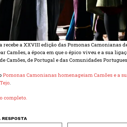
 recebe a XXVIII edição das Pomonas Camonianas de 6
 Camões, a época em que o épico viveu e a sua ligaçã
 de Camões, de Portugal e das Comunidades Portugues
do
Pomonas Camonianas homenageiam Camões e a sua l
Tejo
.
go completo.
A RESPOSTA
Nome:*