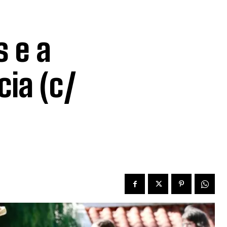
 e a
cia (c/