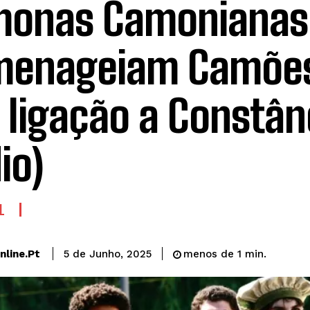
monas Camonianas
enageiam Camões
 ligação a Constân
io)
L
line.pt
5 de Junho, 2025
menos de 1
min.