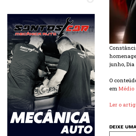
Constância
homenagear
junho, Dia
O conteú
em
Médio 
Ler o arti
DEIXE UM