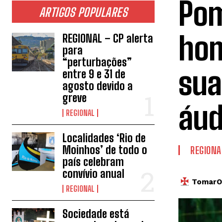
Po
ARTIGOS POPULARES
hom
REGIONAL – CP alerta
para
“perturbações”
sua
entre 9 e 31 de
agosto devido a
greve
áud
REGIONAL
Localidades ‘Rio de
Moinhos’ de todo o
REGIONA
país celebram
convívio anual
TomarOn
REGIONAL
Sociedade está