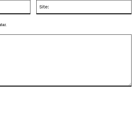
E-
Site
mail:*
tar.