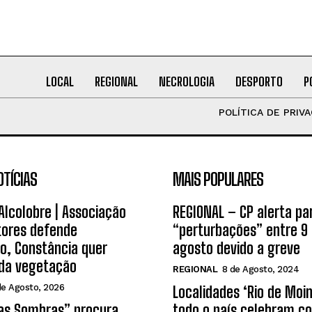
LOCAL
REGIONAL
NECROLOGIA
DESPORTO
P
POLÍTICA DE PRIV
OTÍCIAS
MAIS POPULARES
 Alcolobre | Associação
REGIONAL – CP alerta pa
tores defende
“perturbações” entre 9 
o, Constância quer
agosto devido a greve
 da vegetação
REGIONAL
8 de Agosto, 2024
de Agosto, 2026
Localidades ‘Rio de Moi
das Sombras” procura
todo o país celebram co