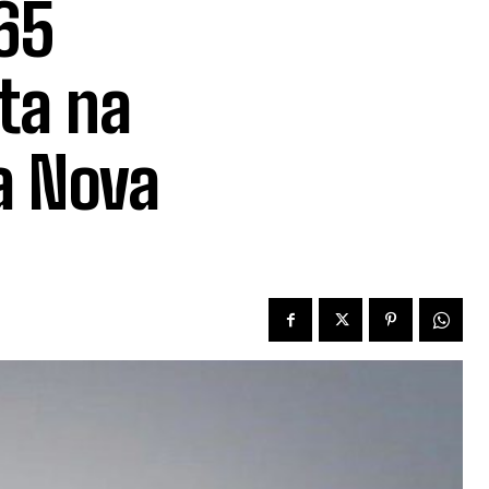
65
ta na
a Nova