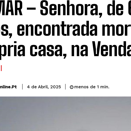
AR – Senhora, de 
s, encontrada mor
pria casa, na Vend
line.pt
4 de Abril, 2025
menos de 1
min.