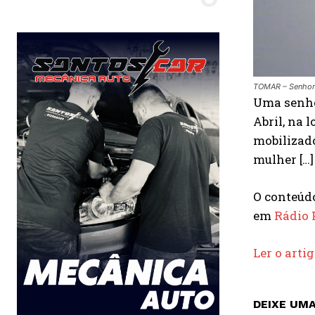
TOMAR – Senhora
Uma senhor
Abril, na 
mobilizado
mulher […]
O conteú
em
Rádio 
Ler o arti
DEIXE UM