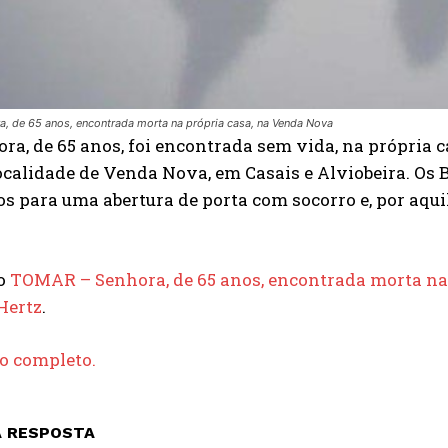
, de 65 anos, encontrada morta na própria casa, na Venda Nova
a, de 65 anos, foi encontrada sem vida, na própria c
localidade de Venda Nova, em Casais e Alviobeira. O
s para uma abertura de porta com socorro e, por aqui
do
TOMAR – Senhora, de 65 anos, encontrada morta na
Hertz
.
go completo.
A RESPOSTA