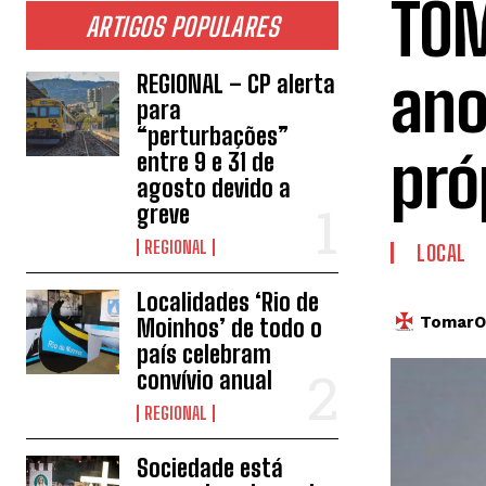
TOM
ARTIGOS POPULARES
ano
REGIONAL – CP alerta
para
“perturbações”
pró
entre 9 e 31 de
agosto devido a
greve
REGIONAL
LOCAL
Localidades ‘Rio de
TomarOn
Moinhos’ de todo o
país celebram
convívio anual
REGIONAL
Sociedade está