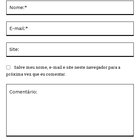
No
E-
mai
Sit
Salve meu nome, e-mail e site neste navegador para a
próxima vez que eu comentar.
Comentário: