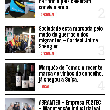
de todo o país celebram
convívio anual
REGIONAL
Sociedade está marcada pelo
medo de guerras e dos
INSCREVER
migrantes – Cardeal Jaime
Spengler
REGIONAL
Marquês de Tomar, a recente
marca de vinhos do concelho,
já chegou a Suíça.
LOCAL
ABRANTES – Empresa FC2TEC
– Manutenção Industrial vai