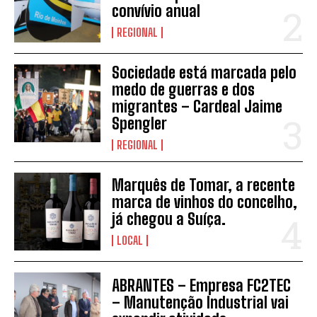
convívio anual
REGIONAL
Sociedade está marcada pelo
medo de guerras e dos
migrantes – Cardeal Jaime
INSCREVER
Spengler
REGIONAL
Marquês de Tomar, a recente
marca de vinhos do concelho,
já chegou a Suíça.
LOCAL
ABRANTES – Empresa FC2TEC
– Manutenção Industrial vai