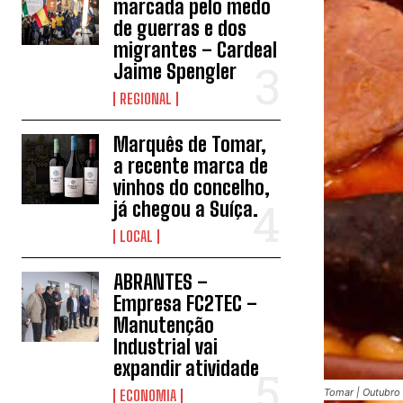
marcada pelo medo
de guerras e dos
migrantes – Cardeal
Jaime Spengler
REGIONAL
Marquês de Tomar,
a recente marca de
vinhos do concelho,
já chegou a Suíça.
LOCAL
ABRANTES –
Empresa FC2TEC –
Manutenção
Industrial vai
expandir atividade
Tomar | Outubro
ECONOMIA