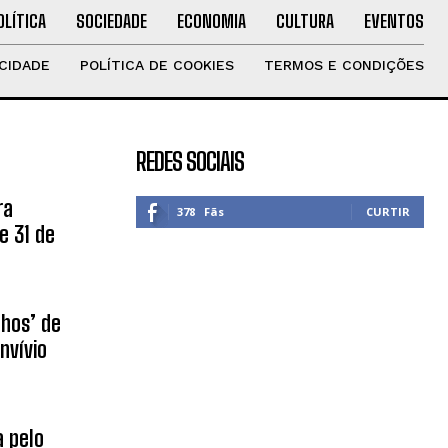
OLÍTICA
SOCIEDADE
ECONOMIA
CULTURA
EVENTOS
ACIDADE
POLÍTICA DE COOKIES
TERMOS E CONDIÇÕES
REDES SOCIAIS
ra
378
Fãs
CURTIR
e 31 de
nhos’ de
nvívio
 pelo