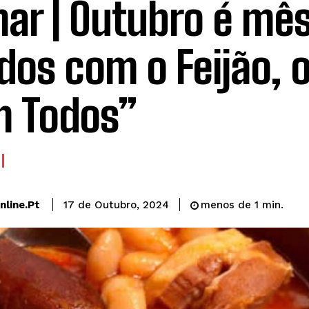
ar | Outubro é mê
dos com o Feijão, o
 Todos”
line.pt
17 de Outubro, 2024
menos de 1
min.