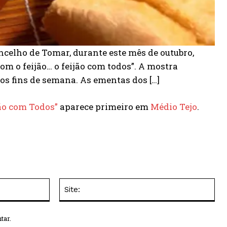
oncelho de Tomar, durante este mês de outubro,
m o feijão… o feijão com todos”. A mostra
 os fins de semana. As ementas dos […]
jão com Todos”
aparece primeiro em
Médio Tejo
.
E-
Site
mail:*
tar.