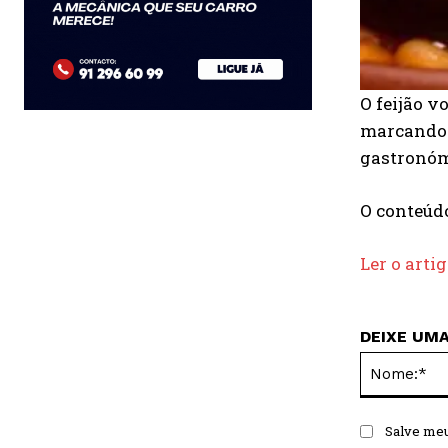
O feijão v
marcando o
gastronómi
O conteú
Ler o arti
DEIXE UM
Salve meu