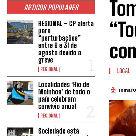
Tom
ARTIGOS POPULARES
“To
REGIONAL – CP alerta
para
“perturbações”
com
entre 9 e 31 de
agosto devido a
greve
REGIONAL
LOCAL
Localidades ‘Rio de
TomarOn
Moinhos’ de todo o
país celebram
convívio anual
REGIONAL
Sociedade está