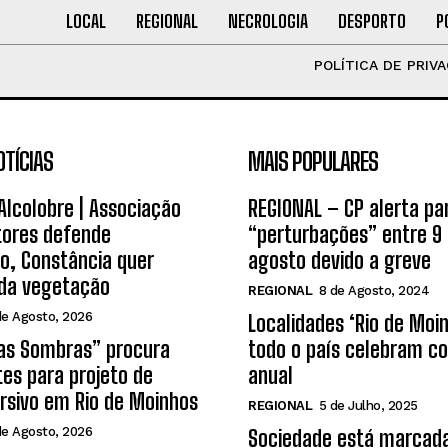
LOCAL
REGIONAL
NECROLOGIA
DESPORTO
P
POLÍTICA DE PRIV
OTÍCIAS
MAIS POPULARES
 Alcolobre | Associação
REGIONAL – CP alerta pa
tores defende
“perturbações” entre 9 
o, Constância quer
agosto devido a greve
 da vegetação
REGIONAL
8 de Agosto, 2024
de Agosto, 2026
Localidades ‘Rio de Moi
das Sombras” procura
todo o país celebram co
tes para projeto de
anual
rsivo em Rio de Moinhos
REGIONAL
5 de Julho, 2025
de Agosto, 2026
Sociedade está marcada