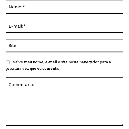
No
E-
mai
Sit
Salve meu nome, e-mail e site neste navegador para a
próxima vez que eu comentar.
Comentário: