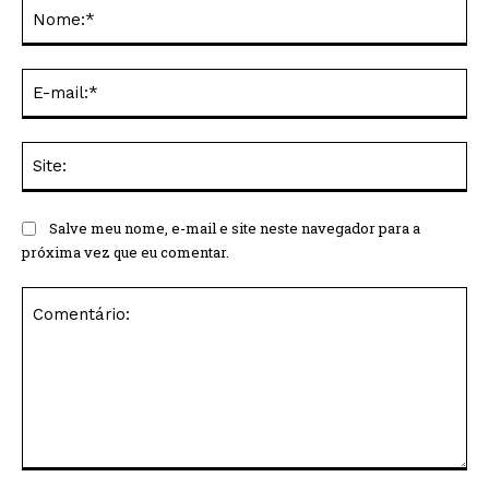
No
E-
mai
Sit
Salve meu nome, e-mail e site neste navegador para a
próxima vez que eu comentar.
Comentário: