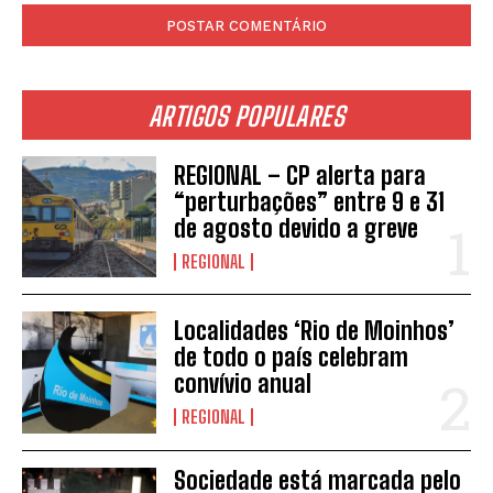
ARTIGOS POPULARES
REGIONAL – CP alerta para
“perturbações” entre 9 e 31
de agosto devido a greve
REGIONAL
Localidades ‘Rio de Moinhos’
de todo o país celebram
INSCREVER
convívio anual
REGIONAL
Sociedade está marcada pelo